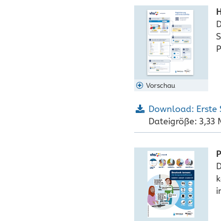
H
D
S
P
Vorschau
Download: Erste 
Dateigröße: 3,33
P
D
k
i