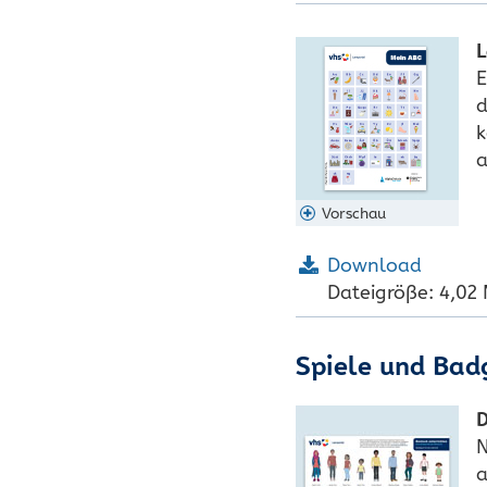
L
E
d
k
a
Vorschau
Download
Dateigröße: 4,02
Spiele und Bad
D
N
a