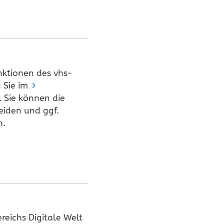
nktionen des vhs-
 Sie im
. Sie können die
eiden und ggf.
n.
eichs Digitale Welt