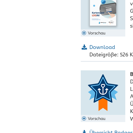
v
G
S
s
Vorschau
Download
Dateigröße: 526 
B
D
L
A
Ü
K
W
Vorschau
Übersicht Badges