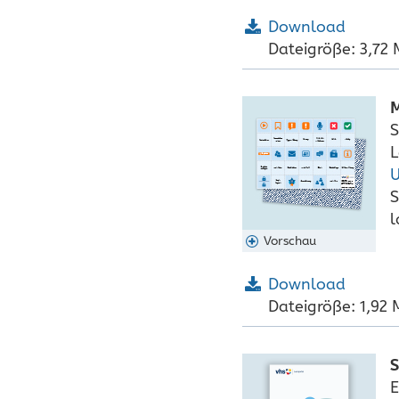
Download
Dateigröße: 3,72
M
S
L
U
S
l
Vorschau
Download
Dateigröße: 1,92
S
E