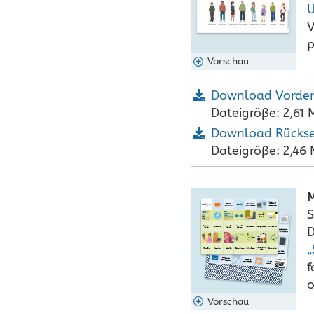
U
V
p
Vorschau
Download Vorder
Dateigröße: 2,61 
Download Rückse
Dateigröße: 2,46
M
S
D
„
f
o
Vorschau