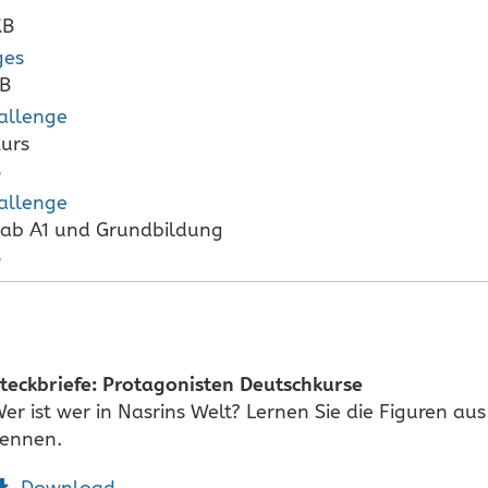
KB
ges
KB
allenge
urs
B
allenge
 ab A1 und Grundbildung
B
teckbriefe: Protagonisten Deutschkurse
er ist wer in Nasrins Welt? Lernen Sie die Figuren a
ennen.
Download