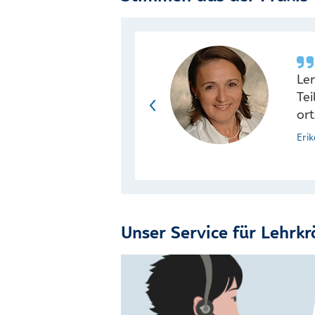
Ler
Tei
or
Eri
Unser Service für Lehrkr