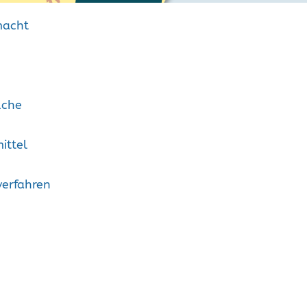
macht
üche
ittel
verfahren